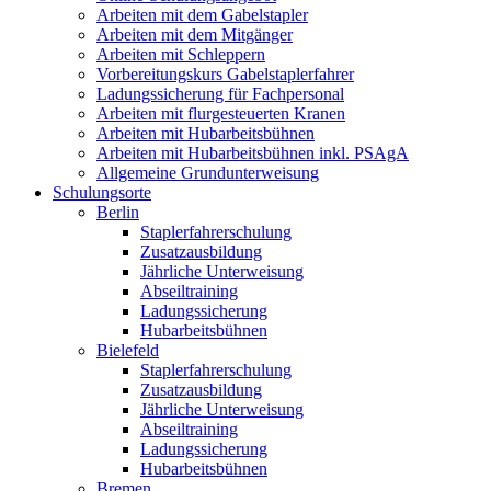
Arbeiten mit dem Gabelstapler
Arbeiten mit dem Mitgänger
Arbeiten mit Schleppern
Vorbereitungskurs Gabelstaplerfahrer
Ladungssicherung für Fachpersonal
Arbeiten mit flurgesteuerten Kranen
Arbeiten mit Hubarbeitsbühnen
Arbeiten mit Hubarbeitsbühnen inkl. PSAgA
Allgemeine Grundunterweisung
Schulungsorte
Berlin
Staplerfahrerschulung
Zusatzausbildung
Jährliche Unterweisung
Abseiltraining
Ladungssicherung
Hubarbeitsbühnen
Bielefeld
Staplerfahrerschulung
Zusatzausbildung
Jährliche Unterweisung
Abseiltraining
Ladungssicherung
Hubarbeitsbühnen
Bremen