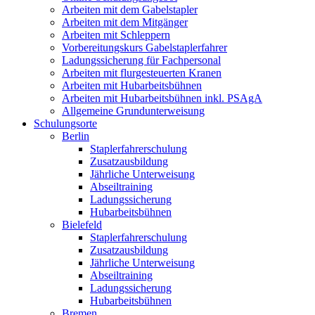
Arbeiten mit dem Gabelstapler
Arbeiten mit dem Mitgänger
Arbeiten mit Schleppern
Vorbereitungskurs Gabelstaplerfahrer
Ladungssicherung für Fachpersonal
Arbeiten mit flurgesteuerten Kranen
Arbeiten mit Hubarbeitsbühnen
Arbeiten mit Hubarbeitsbühnen inkl. PSAgA
Allgemeine Grundunterweisung
Schulungsorte
Berlin
Staplerfahrerschulung
Zusatzausbildung
Jährliche Unterweisung
Abseiltraining
Ladungssicherung
Hubarbeitsbühnen
Bielefeld
Staplerfahrerschulung
Zusatzausbildung
Jährliche Unterweisung
Abseiltraining
Ladungssicherung
Hubarbeitsbühnen
Bremen