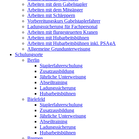
Arbeiten mit dem Gabelstapler
Arbeiten mit dem Mitgänger
Arbeiten mit Schleppern
Vorbereitungskurs Gabelstaplerfahrer
Ladungssicherung für Fachpersonal
Arbeiten mit flurgesteuerten Kranen
Arbeiten mit Hubarbeitsbühnen
Arbeiten mit Hubarbeitsbühnen inkl. PSAgA
Allgemeine Grundunterweisung
Schulungsorte
Berlin
Staplerfahrerschulung
Zusatzausbildung
Jährliche Unterweisung
Abseiltraining
Ladungssicherung
Hubarbeitsbühnen
Bielefeld
Staplerfahrerschulung
Zusatzausbildung
Jährliche Unterweisung
Abseiltraining
Ladungssicherung
Hubarbeitsbühnen
Bremen